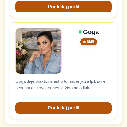
Pogledaj profil
Goga
✉ SMS
Goga daje praktična astro tumačenja za ljubavne
nedoumice i svakodnevne životne odluke.
Pogledaj profil