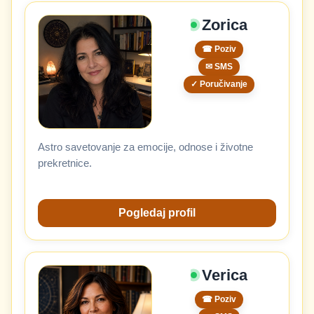
Zorica
☎ Poziv
✉ SMS
✓ Poručivanje
Astro savetovanje za emocije, odnose i životne
prekretnice.
Pogledaj profil
Verica
☎ Poziv