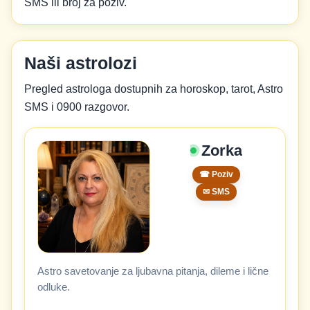
SMS ili broj za poziv.
Naši astrolozi
Pregled astrologa dostupnih za horoskop, tarot, Astro
SMS i 0900 razgovor.
Zorka
☎ Poziv
✉ SMS
Astro savetovanje za ljubavna pitanja, dileme i lične
odluke.