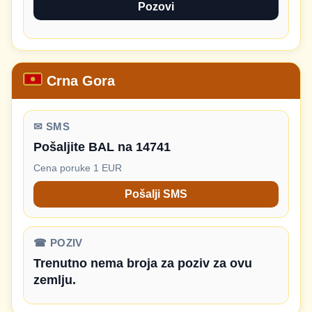
Pozovi
Crna Gora
✉ SMS
Pošaljite BAL na 14741
Cena poruke 1 EUR
Pošalji SMS
☎ POZIV
Trenutno nema broja za poziv za ovu
zemlju.