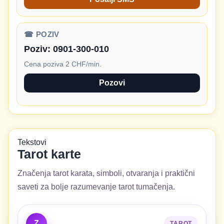
☎ POZIV
Poziv:
0901-300-010
Cena poziva 2 CHF/min.
Pozovi
Tekstovi
Tarot karte
Značenja tarot karata, simboli, otvaranja i praktični
saveti za bolje razumevanje tarot tumačenja.
Z
TAROT