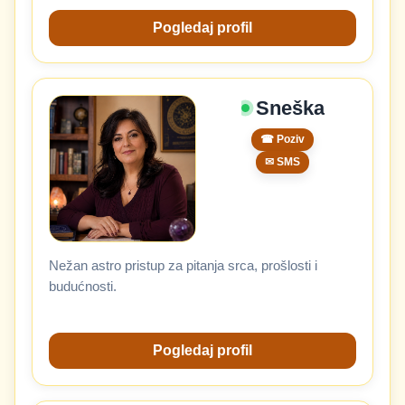
Pogledaj profil
Sneška
☎ Poziv
✉ SMS
Nežan astro pristup za pitanja srca, prošlosti i
budućnosti.
Pogledaj profil