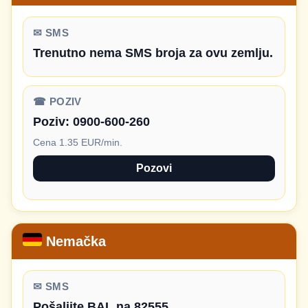
✉ SMS
Trenutno nema SMS broja za ovu zemlju.
☎ POZIV
Poziv:
0900-600-260
Cena 1.35 EUR/min.
Pozovi
Nemačka
✉ SMS
Pošaljite BAL na 82555