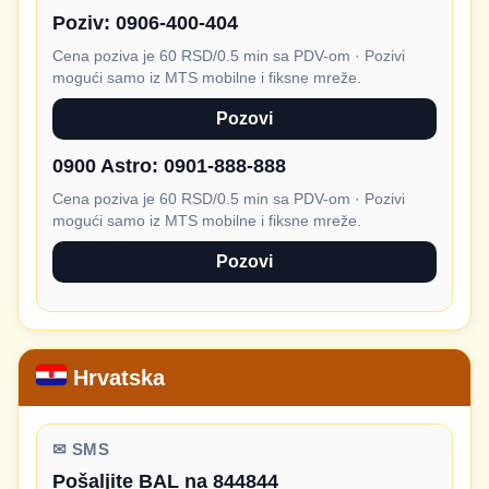
Poziv:
0906-400-404
Cena poziva je 60 RSD/0.5 min sa PDV-om · Pozivi
mogući samo iz MTS mobilne i fiksne mreže.
Pozovi
0900 Astro:
0901-888-888
Cena poziva je 60 RSD/0.5 min sa PDV-om · Pozivi
mogući samo iz MTS mobilne i fiksne mreže.
Pozovi
Hrvatska
✉ SMS
Pošaljite BAL na 844844