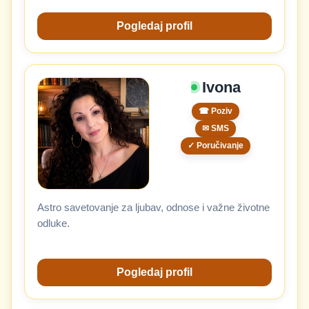
Pogledaj profil
Ivona
☎ Poziv
✉ SMS
✓ Poručivanje
Astro savetovanje za ljubav, odnose i važne životne
odluke.
Pogledaj profil