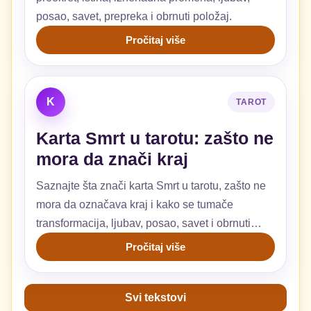
posao, savet, prepreka i obrnuti položaj.
Pročitaj više
K
TAROT
Karta Smrt u tarotu: zašto ne
mora da znači kraj
Saznajte šta znači karta Smrt u tarotu, zašto ne
mora da označava kraj i kako se tumače
transformacija, ljubav, posao, savet i obrnuti
položaj.
Pročitaj više
Svi tekstovi