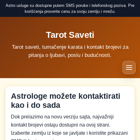
Astro usluge su dostupne putem SMS poruke i telefonskog poziva. Pre
korišćenja proverite cenu za svoju zemlju i mrežu.
Tarot Saveti
Tarot saveti, tumačenje karata i kontakt brojevi za
pitanja o ljubavi, poslu i budućnosti.
Astrologe možete kontaktirati
kao i do sada
Dok prelazimo na novu verziju sajta, najvažniji
kontakt brojevi ostaju dostupni na ovoj strani.
Izaberite zemlju iz koje se javljate i koristite prikazani