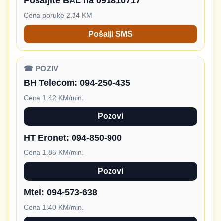
Pošaljite BAL na 091810717
Cena poruke 2.34 KM
Pošalji SMS
☎ POZIV
BH Telecom:
094-250-435
Cena 1.42 KM/min.
Pozovi
HT Eronet:
094-850-900
Cena 1.85 KM/min.
Pozovi
Mtel:
094-573-638
Cena 1.40 KM/min.