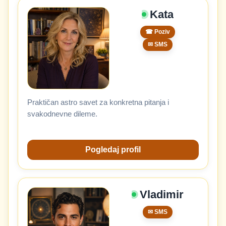
Kata
☎ Poziv
✉ SMS
Praktičan astro savet za konkretna pitanja i
svakodnevne dileme.
Pogledaj profil
Vladimir
✉ SMS