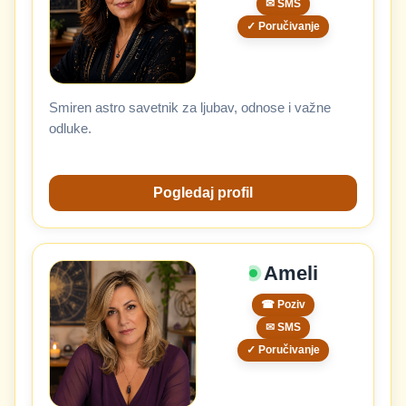
✉ SMS
✓ Poručivanje
Smiren astro savetnik za ljubav, odnose i važne
odluke.
Pogledaj profil
Ameli
☎ Poziv
✉ SMS
✓ Poručivanje