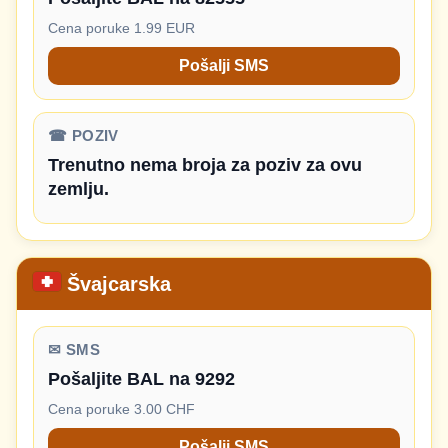
Cena poruke 1.99 EUR
Pošalji SMS
☎ POZIV
Trenutno nema broja za poziv za ovu
zemlju.
Švajcarska
✉ SMS
Pošaljite BAL na 9292
Cena poruke 3.00 CHF
Pošalji SMS