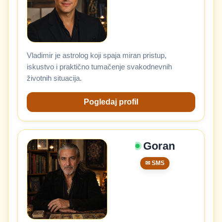
Vladimir je astrolog koji spaja miran pristup,
iskustvo i praktično tumačenje svakodnevnih
životnih situacija.
Pogledaj profil
Goran
✉ SMS