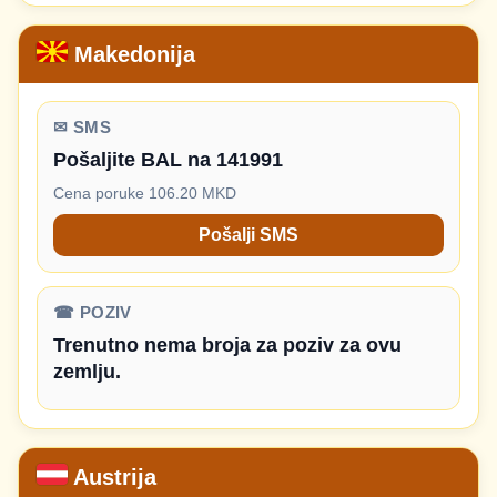
Makedonija
✉ SMS
Pošaljite BAL na 141991
Cena poruke 106.20 MKD
Pošalji SMS
☎ POZIV
Trenutno nema broja za poziv za ovu
zemlju.
Austrija