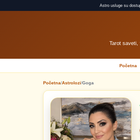
Astro usluge su dostu
Tarot saveti,
Početna
Početna
/
Astrolozi
/
Goga