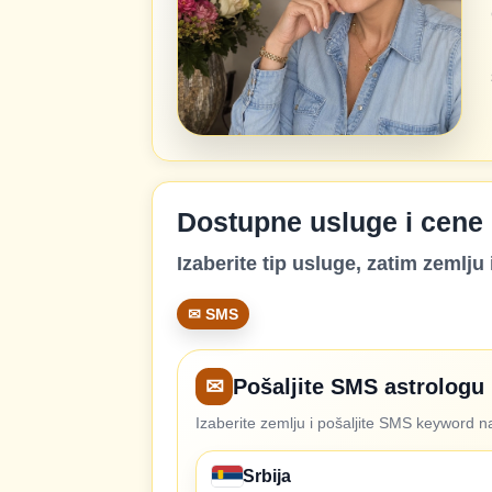
Dostupne usluge i cene
Izaberite tip usluge, zatim zemlju i
✉ SMS
✉
Pošaljite SMS astrologu
Izaberite zemlju i pošaljite SMS keyword na
Srbija