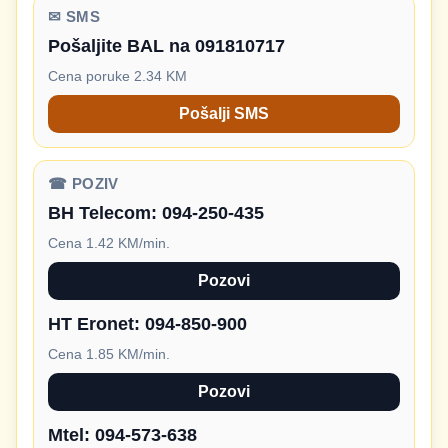
✉ SMS
Pošaljite BAL na 091810717
Cena poruke 2.34 KM
Pošalji SMS
☎ POZIV
BH Telecom:
094-250-435
Cena 1.42 KM/min.
Pozovi
HT Eronet:
094-850-900
Cena 1.85 KM/min.
Pozovi
Mtel:
094-573-638