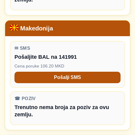
Makedonija
✉ SMS
Pošaljite BAL na 141991
Cena poruke 106.20 MKD
Pošalji SMS
☎ POZIV
Trenutno nema broja za poziv za ovu
zemlju.