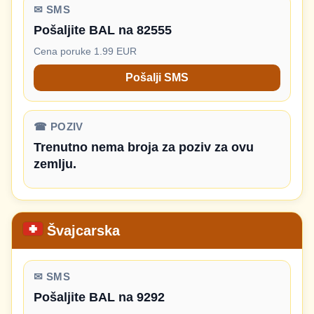
✉ SMS
Pošaljite BAL na 82555
Cena poruke 1.99 EUR
Pošalji SMS
☎ POZIV
Trenutno nema broja za poziv za ovu
zemlju.
Švajcarska
✉ SMS
Pošaljite BAL na 9292