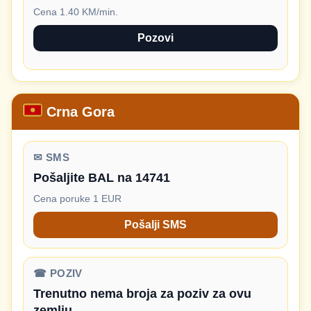
Cena 1.40 KM/min.
Pozovi
Crna Gora
✉ SMS
Pošaljite BAL na 14741
Cena poruke 1 EUR
Pošalji SMS
☎ POZIV
Trenutno nema broja za poziv za ovu
zemlju.