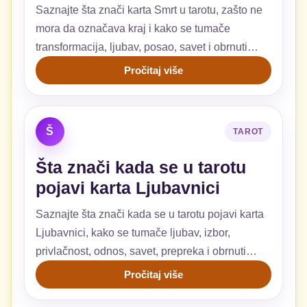
Saznajte šta znači karta Smrt u tarotu, zašto ne
mora da označava kraj i kako se tumače
transformacija, ljubav, posao, savet i obrnuti
položaj.
Pročitaj više
Š
TAROT
Šta znači kada se u tarotu
pojavi karta Ljubavnici
Saznajte šta znači kada se u tarotu pojavi karta
Ljubavnici, kako se tumače ljubav, izbor,
privlačnost, odnos, savet, prepreka i obrnuti
položaj.
Pročitaj više