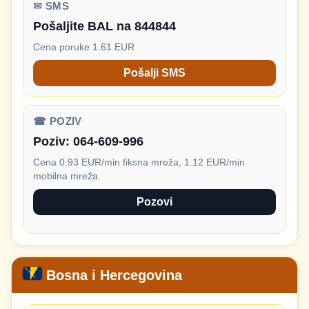
✉ SMS
Pošaljite BAL na 844844
Cena poruke 1.61 EUR
Pošalji SMS
☎ POZIV
Poziv:
064-609-996
Cena 0.93 EUR/min fiksna mreža, 1.12 EUR/min
mobilna mreža.
Pozovi
Bosna i Hercegovina