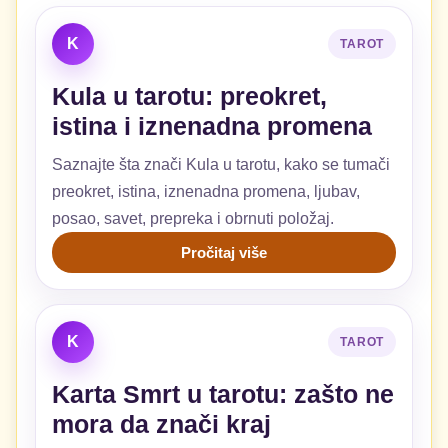
K
TAROT
Kula u tarotu: preokret,
istina i iznenadna promena
Saznajte šta znači Kula u tarotu, kako se tumači
preokret, istina, iznenadna promena, ljubav,
posao, savet, prepreka i obrnuti položaj.
Pročitaj više
K
TAROT
Karta Smrt u tarotu: zašto ne
mora da znači kraj