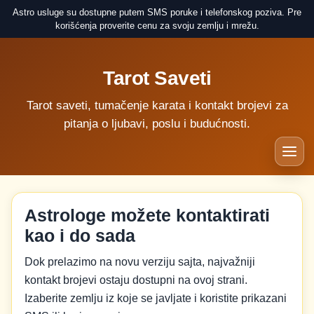
Astro usluge su dostupne putem SMS poruke i telefonskog poziva. Pre
korišćenja proverite cenu za svoju zemlju i mrežu.
Tarot Saveti
Tarot saveti, tumačenje karata i kontakt brojevi za
pitanja o ljubavi, poslu i budućnosti.
Astrologe možete kontaktirati
kao i do sada
Dok prelazimo na novu verziju sajta, najvažniji
kontakt brojevi ostaju dostupni na ovoj strani.
Izaberite zemlju iz koje se javljate i koristite prikazani