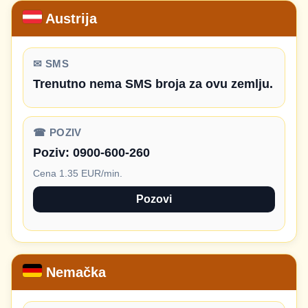
Austrija
✉ SMS
Trenutno nema SMS broja za ovu zemlju.
☎ POZIV
Poziv:
0900-600-260
Cena 1.35 EUR/min.
Pozovi
Nemačka