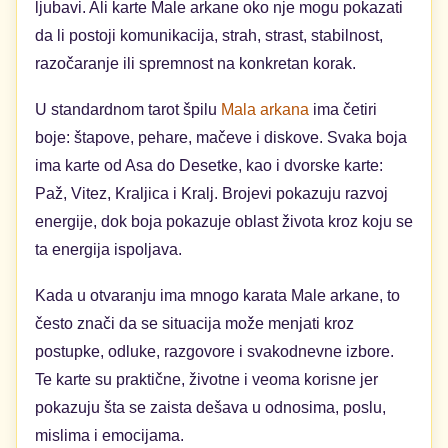
ljubavi. Ali karte Male arkane oko nje mogu pokazati
da li postoji komunikacija, strah, strast, stabilnost,
razočaranje ili spremnost na konkretan korak.
U standardnom tarot špilu
Mala arkana
ima četiri
boje: štapove, pehare, mačeve i diskove. Svaka boja
ima karte od Asa do Desetke, kao i dvorske karte:
Paž, Vitez, Kraljica i Kralj. Brojevi pokazuju razvoj
energije, dok boja pokazuje oblast života kroz koju se
ta energija ispoljava.
Kada u otvaranju ima mnogo karata Male arkane, to
često znači da se situacija može menjati kroz
postupke, odluke, razgovore i svakodnevne izbore.
Te karte su praktične, životne i veoma korisne jer
pokazuju šta se zaista dešava u odnosima, poslu,
mislima i emocijama.