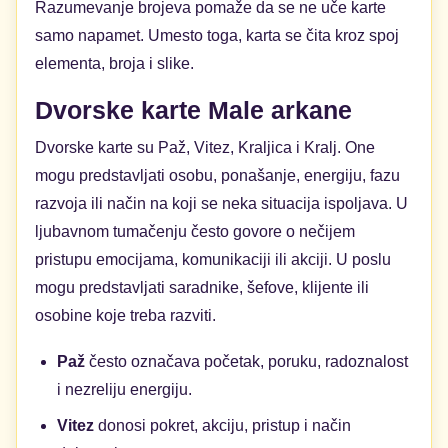
Razumevanje brojeva pomaže da se ne uče karte
samo napamet. Umesto toga, karta se čita kroz spoj
elementa, broja i slike.
Dvorske karte Male arkane
Dvorske karte su Paž, Vitez, Kraljica i Kralj. One
mogu predstavljati osobu, ponašanje, energiju, fazu
razvoja ili način na koji se neka situacija ispoljava. U
ljubavnom tumačenju često govore o nečijem
pristupu emocijama, komunikaciji ili akciji. U poslu
mogu predstavljati saradnike, šefove, klijente ili
osobine koje treba razviti.
Paž
često označava početak, poruku, radoznalost
i nezreliju energiju.
Vitez
donosi pokret, akciju, pristup i način