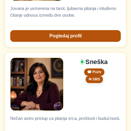
Jovana je usmerena na tarot, ljubavna pitanja i intuitivno
čitanje odnosa između dve osobe.
Pogledaj profil
Sneška
☎ Poziv
✉ SMS
Nežan astro pristup za pitanja srca, prošlosti i budućnosti.