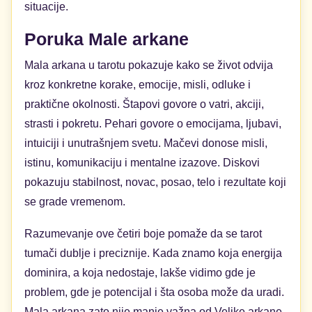
situacije.
Poruka Male arkane
Mala arkana u tarotu pokazuje kako se život odvija
kroz konkretne korake, emocije, misli, odluke i
praktične okolnosti. Štapovi govore o vatri, akciji,
strasti i pokretu. Pehari govore o emocijama, ljubavi,
intuiciji i unutrašnjem svetu. Mačevi donose misli,
istinu, komunikaciju i mentalne izazove. Diskovi
pokazuju stabilnost, novac, posao, telo i rezultate koji
se grade vremenom.
Razumevanje ove četiri boje pomaže da se tarot
tumači dublje i preciznije. Kada znamo koja energija
dominira, a koja nedostaje, lakše vidimo gde je
problem, gde je potencijal i šta osoba može da uradi.
Mala arkana zato nije manje važna od Velike arkane.