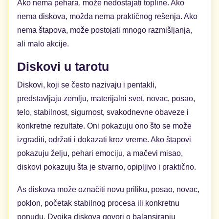
Ako nema pehara, može nedostajati topline. Ako
nema diskova, možda nema praktičnog rešenja. Ako
nema štapova, može postojati mnogo razmišljanja,
ali malo akcije.
Diskovi u tarotu
Diskovi, koji se često nazivaju i pentakli,
predstavljaju zemlju, materijalni svet, novac, posao,
telo, stabilnost, sigurnost, svakodnevne obaveze i
konkretne rezultate. Oni pokazuju ono što se može
izgraditi, održati i dokazati kroz vreme. Ako štapovi
pokazuju želju, pehari emociju, a mačevi misao,
diskovi pokazuju šta je stvarno, opipljivo i praktično.
As diskova može označiti novu priliku, posao, novac,
poklon, početak stabilnog procesa ili konkretnu
ponudu. Dvojka diskova govori o balansiranju