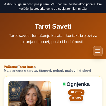
Astro usluge su dostupne putem SMS poruke i telefonskog poziva. Pre
korišćenja proverite cenu za svoju zemlju i mrežu.
Tarot Saveti
Tarot saveti, tumačenje karata i kontakt brojevi za
pitanja o ljubavi, poslu i budućnosti.
Početna
/
Tarot karte
/
Mala arkana u tarotu: štapovi, pehari, mačevi i diskovi
Ognjenka
☎ Poziv
✉ SMS