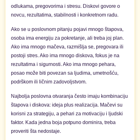
odlukama, pregovorima i stresu. Diskovi govore o
novcu, rezultatima, stabilnosti i konkretnom radu.
Ako se u poslovnom pitanju pojavi mnogo štapova,
osoba ima energiju za pokretanje, ali treba joj plan.
Ako ima mnogo mačeva, razmišlja se, pregovara ili
postoji stres. Ako ima mnogo diskova, fokus je na
rezultatima i sigurnosti. Ako ima mnogo pehara,
posao može biti povezan sa ljudima, umetnošću,
podrškom ili ličnim zadovoljstvom.
Najbolja poslovna otvaranja često imaju kombinaciju
štapova i diskova: ideja plus realizacija. Mačevi su
korisni za strategiju, a pehari za motivaciju i ljudski
faktor. Kada jedna boja potpuno dominira, treba
proveriti šta nedostaje.