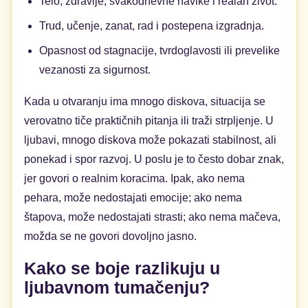
Telo, zdravlje, svakodnevne navike i realan život.
Trud, učenje, zanat, rad i postepena izgradnja.
Opasnost od stagnacije, tvrdoglavosti ili prevelike
vezanosti za sigurnost.
Kada u otvaranju ima mnogo diskova, situacija se
verovatno tiče praktičnih pitanja ili traži strpljenje. U
ljubavi, mnogo diskova može pokazati stabilnost, ali
ponekad i spor razvoj. U poslu je to često dobar znak,
jer govori o realnim koracima. Ipak, ako nema
pehara, može nedostajati emocije; ako nema
štapova, može nedostajati strasti; ako nema mačeva,
možda se ne govori dovoljno jasno.
Kako se boje razlikuju u
ljubavnom tumačenju?