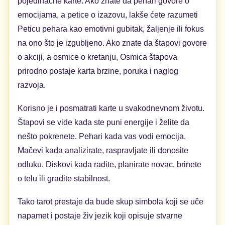
pojedinačne karte. Ako znate da pehari govore o
emocijama, a petice o izazovu, lakše ćete razumeti
Peticu pehara kao emotivni gubitak, žaljenje ili fokus
na ono što je izgubljeno. Ako znate da štapovi govore
o akciji, a osmice o kretanju, Osmica štapova
prirodno postaje karta brzine, poruka i naglog
razvoja.
Korisno je i posmatrati karte u svakodnevnom životu.
Štapovi se vide kada ste puni energije i želite da
nešto pokrenete. Pehari kada vas vodi emocija.
Mačevi kada analizirate, raspravljate ili donosite
odluku. Diskovi kada radite, planirate novac, brinete
o telu ili gradite stabilnost.
Tako tarot prestaje da bude skup simbola koji se uče
napamet i postaje živ jezik koji opisuje stvarne