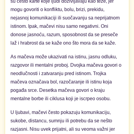
su često karte koje ljudi doživljavaju kao teže, jer
mogu govoriti o konfliktu, bolu, brizi, prekidu,
nejasnoj komunikaciji ili suočavanju sa neprijatnom
istinom. Ipak, mačevi nisu samo negativni. Oni
donose jasnoću, razum, sposobnost da se preseče
laž i hrabrost da se kaže ono što mora da se kaže.
As mačeva može ukazivati na istinu, jasnu odluku,
razgovor ili mentalni proboj. Dvojka mačeva govori o
neodlučnosti i zatvaranju pred istinom. Trojka
mačeva označava bol, razočaranje ili istinu koja
pogađa srce. Desetka mačeva govori o kraju
mentalne borbe ili ciklusa koji je iscrpeo osobu.
U ljubavi, mačevi često pokazuju komunikaciju,
sukobe, distancu, sumnju ili potrebu da se nešto
razjasni. Nisu uvek prijatni, ali su veoma važni jer