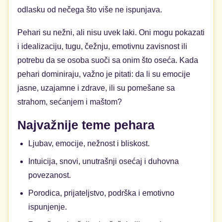
odlasku od nečega što više ne ispunjava.
Pehari su nežni, ali nisu uvek laki. Oni mogu pokazati
i idealizaciju, tugu, čežnju, emotivnu zavisnost ili
potrebu da se osoba suoči sa onim što oseća. Kada
pehari dominiraju, važno je pitati: da li su emocije
jasne, uzajamne i zdrave, ili su pomešane sa
strahom, sećanjem i maštom?
Najvažnije teme pehara
Ljubav, emocije, nežnost i bliskost.
Intuicija, snovi, unutrašnji osećaj i duhovna
povezanost.
Porodica, prijateljstvo, podrška i emotivno
ispunjenje.