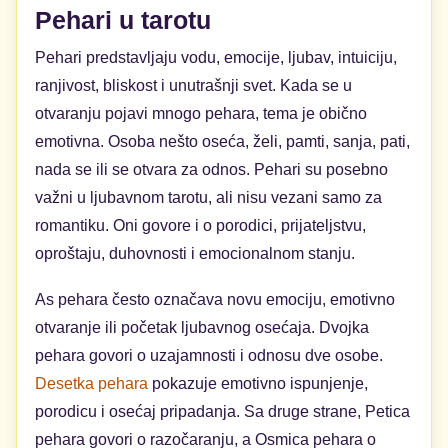
Pehari u tarotu
Pehari predstavljaju vodu, emocije, ljubav, intuiciju,
ranjivost, bliskost i unutrašnji svet. Kada se u
otvaranju pojavi mnogo pehara, tema je obično
emotivna. Osoba nešto oseća, želi, pamti, sanja, pati,
nada se ili se otvara za odnos. Pehari su posebno
važni u ljubavnom tarotu, ali nisu vezani samo za
romantiku. Oni govore i o porodici, prijateljstvu,
oproštaju, duhovnosti i emocionalnom stanju.
As pehara često označava novu emociju, emotivno
otvaranje ili početak ljubavnog osećaja. Dvojka
pehara govori o uzajamnosti i odnosu dve osobe.
Desetka pehara
pokazuje emotivno ispunjenje,
porodicu i osećaj pripadanja. Sa druge strane, Petica
pehara govori o razočaranju, a Osmica pehara o