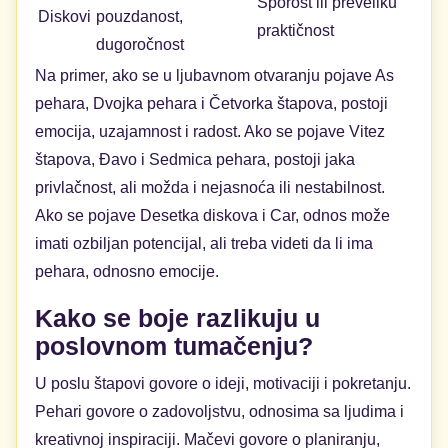
Sporost ili preveliku
Diskovi
pouzdanost,
praktičnost
dugoročnost
Na primer, ako se u ljubavnom otvaranju pojave As
pehara, Dvojka pehara i Četvorka štapova, postoji
emocija, uzajamnost i radost. Ako se pojave Vitez
štapova, Đavo i Sedmica pehara, postoji jaka
privlačnost, ali možda i nejasnoća ili nestabilnost.
Ako se pojave Desetka diskova i Car, odnos može
imati ozbiljan potencijal, ali treba videti da li ima
pehara, odnosno emocije.
Kako se boje razlikuju u
poslovnom tumačenju?
U poslu štapovi govore o ideji, motivaciji i pokretanju.
Pehari govore o zadovoljstvu, odnosima sa ljudima i
kreativnoj inspiraciji. Mačevi govore o planiranju,