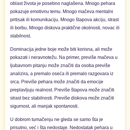
oblast života je posebno naglašena. Mnogo pehara
pokazuje emotivnu temu. Mnogo mačeva mentalni
pritisak ili komunikaciju. Mnogo štapova akciju, strast
ili borbu. Mnogo diskova praktične okolnosti, novac ili
stabilnost.
Dominacija jedne boje može biti korisna, ali može
pokazati i neravnotežu. Na primer, previše mačeva u
ljubavnom pitanju može značiti da osoba previše
analizira, a premalo oseća ili premalo razgovara iz
srca. Previše pehara može značiti da emocije
preplavljuju realnost. Previše štapova može značiti
strast bez stabilnosti. Previše diskova može značiti
sigurnost, ali manjak spontanosti.
U dobrom tumačenju ne gleda se samo šta je
prisutno, već i šta nedostaje. Nedostatak pehara u