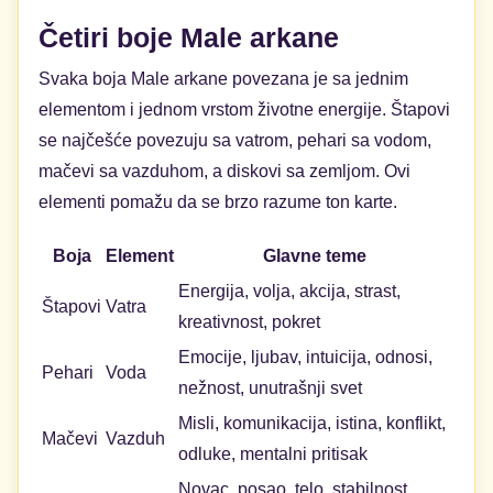
Četiri boje Male arkane
Svaka boja Male arkane povezana je sa jednim
elementom i jednom vrstom životne energije. Štapovi
se najčešće povezuju sa vatrom, pehari sa vodom,
mačevi sa vazduhom, a diskovi sa zemljom. Ovi
elementi pomažu da se brzo razume ton karte.
Boja
Element
Glavne teme
Energija, volja, akcija, strast,
Štapovi
Vatra
kreativnost, pokret
Emocije, ljubav, intuicija, odnosi,
Pehari
Voda
nežnost, unutrašnji svet
Misli, komunikacija, istina, konflikt,
Mačevi
Vazduh
odluke, mentalni pritisak
Novac, posao, telo, stabilnost,