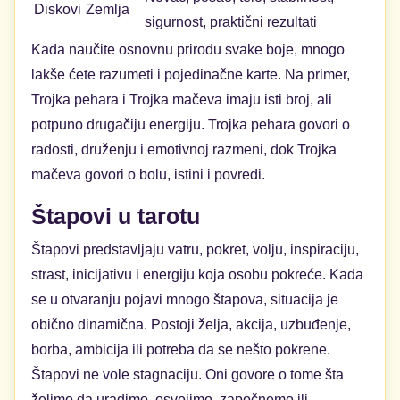
Diskovi
Zemlja
sigurnost, praktični rezultati
Kada naučite osnovnu prirodu svake boje, mnogo
lakše ćete razumeti i pojedinačne karte. Na primer,
Trojka pehara i Trojka mačeva imaju isti broj, ali
potpuno drugačiju energiju. Trojka pehara govori o
radosti, druženju i emotivnoj razmeni, dok Trojka
mačeva govori o bolu, istini i povredi.
Štapovi u tarotu
Štapovi predstavljaju vatru, pokret, volju, inspiraciju,
strast, inicijativu i energiju koja osobu pokreće. Kada
se u otvaranju pojavi mnogo štapova, situacija je
obično dinamična. Postoji želja, akcija, uzbuđenje,
borba, ambicija ili potreba da se nešto pokrene.
Štapovi ne vole stagnaciju. Oni govore o tome šta
želimo da uradimo, osvojimo, započnemo ili