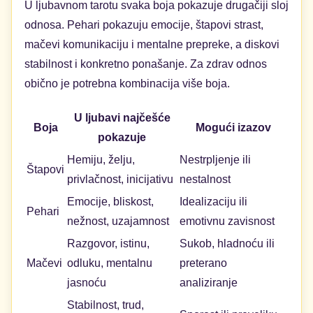
U ljubavnom tarotu svaka boja pokazuje drugačiji sloj
odnosa. Pehari pokazuju emocije, štapovi strast,
mačevi komunikaciju i mentalne prepreke, a diskovi
stabilnost i konkretno ponašanje. Za zdrav odnos
obično je potrebna kombinacija više boja.
U ljubavi najčešće
Boja
Mogući izazov
pokazuje
Hemiju, želju,
Nestrpljenje ili
Štapovi
privlačnost, inicijativu
nestalnost
Emocije, bliskost,
Idealizaciju ili
Pehari
nežnost, uzajamnost
emotivnu zavisnost
Razgovor, istinu,
Sukob, hladnoću ili
Mačevi
odluku, mentalnu
preterano
jasnoću
analiziranje
Stabilnost, trud,