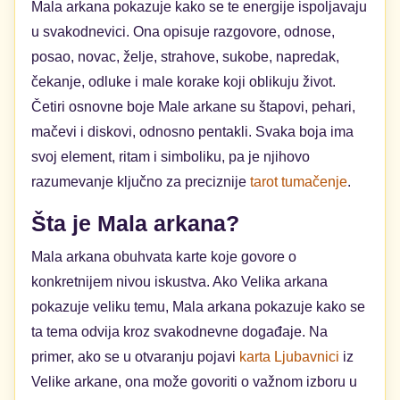
Mala arkana pokazuje kako se te energije ispoljavaju
u svakodnevici. Ona opisuje razgovore, odnose,
posao, novac, želje, strahove, sukobe, napredak,
čekanje, odluke i male korake koji oblikuju život.
Četiri osnovne boje Male arkane su štapovi, pehari,
mačevi i diskovi, odnosno pentakli. Svaka boja ima
svoj element, ritam i simboliku, pa je njihovo
razumevanje ključno za preciznije
tarot tumačenje
.
Šta je Mala arkana?
Mala arkana obuhvata karte koje govore o
konkretnijem nivou iskustva. Ako Velika arkana
pokazuje veliku temu, Mala arkana pokazuje kako se
ta tema odvija kroz svakodnevne događaje. Na
primer, ako se u otvaranju pojavi
karta Ljubavnici
iz
Velike arkane, ona može govoriti o važnom izboru u