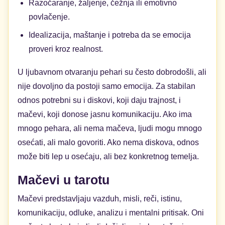
Razočaranje, žaljenje, čežnja ili emotivno
povlačenje.
Idealizacija, maštanje i potreba da se emocija
proveri kroz realnost.
U ljubavnom otvaranju pehari su često dobrodošli, ali
nije dovoljno da postoji samo emocija. Za stabilan
odnos potrebni su i diskovi, koji daju trajnost, i
mačevi, koji donose jasnu komunikaciju. Ako ima
mnogo pehara, ali nema mačeva, ljudi mogu mnogo
osećati, ali malo govoriti. Ako nema diskova, odnos
može biti lep u osećaju, ali bez konkretnog temelja.
Mačevi u tarotu
Mačevi predstavljaju vazduh, misli, reči, istinu,
komunikaciju, odluke, analizu i mentalni pritisak. Oni