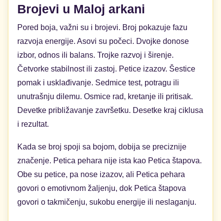
Brojevi u Maloj arkani
Pored boja, važni su i brojevi. Broj pokazuje fazu
razvoja energije. Asovi su počeci. Dvojke donose
izbor, odnos ili balans. Trojke razvoj i širenje.
Četvorke stabilnost ili zastoj. Petice izazov. Šestice
pomak i usklađivanje. Sedmice test, potragu ili
unutrašnju dilemu. Osmice rad, kretanje ili pritisak.
Devetke približavanje završetku. Desetke kraj ciklusa
i rezultat.
Kada se broj spoji sa bojom, dobija se preciznije
značenje. Petica pehara nije ista kao Petica štapova.
Obe su petice, pa nose izazov, ali Petica pehara
govori o emotivnom žaljenju, dok Petica štapova
govori o takmičenju, sukobu energije ili neslaganju.