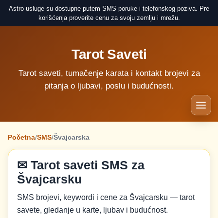
Astro usluge su dostupne putem SMS poruke i telefonskog poziva. Pre
korišćenja proverite cenu za svoju zemlju i mrežu.
Tarot Saveti
Tarot saveti, tumačenje karata i kontakt brojevi za
pitanja o ljubavi, poslu i budućnosti.
Početna
/
SMS
/
Švajcarska
✉ Tarot saveti SMS za
Švajcarsku
SMS brojevi, keywordi i cene za Švajcarsku — tarot
savete, gledanje u karte, ljubav i budućnost.