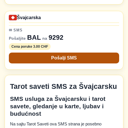
Švajcarska
✉ SMS
BAL
9292
Pošaljite
na
Cena poruke 3.00 CHF
Pošalji SMS
Tarot saveti SMS za Švajcarsku
SMS usluga za Švajcarsku i tarot
savete, gledanje u karte, ljubav i
budućnost
Na sajtu Tarot Saveti ova SMS strana je posebno